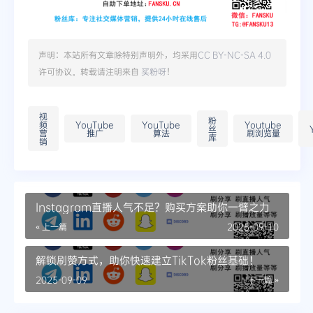
声明：本站所有文章除特别声明外，均采用
CC BY-NC-SA 4.0
许可协议。转载请注明来自
买粉呀
！
视
粉
频
YouTube
YouTube
Youtube
丝
营
推广
算法
刷浏览量
库
销
Instagram直播人气不足？购买方案助你一臂之力
« 上一篇
2025-09-10
解锁刷赞方式，助你快速建立TikTok粉丝基础！
2025-09-09
下一篇 »