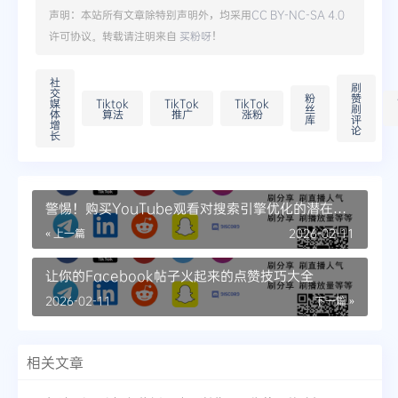
声明：本站所有文章除特别声明外，均采用
CC BY-NC-SA 4.0
许可协议。转载请注明来自
买粉呀
！
社
刷
交
粉
赞
媒
Tiktok
TikTok
TikTok
丝
刷
体
算法
推广
涨粉
库
评
增
论
长
警惕！购买YouTube观看对搜索引擎优化的潜在风
险
« 上一篇
2026-02-11
让你的Facebook帖子火起来的点赞技巧大全
2026-02-11
下一篇 »
相关文章