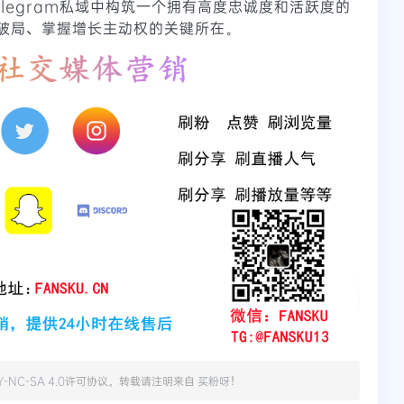
legram私域中构筑一个拥有高度忠诚度和活跃度的
现破局、掌握增长主动权的关键所在。
Y-NC-SA 4.0
许可协议。转载请注明来自
买粉呀
！