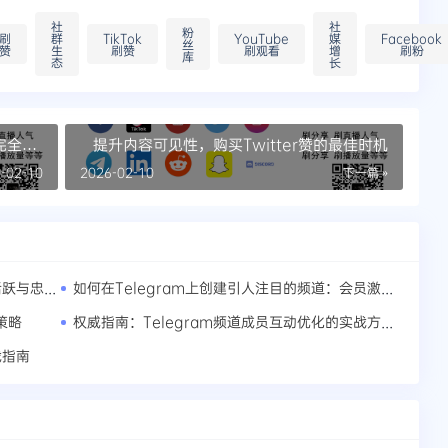
社
社
粉
刷
群
TikTok
YouTube
媒
Facebook
丝
赞
生
刷赞
刷观看
增
刷粉
库
态
长
完全指
提升内容可见性，购买Twitter赞的最佳时机
-02-10
2026-02-10
下一篇 »
未来社群趋势：线上活动创新，引领社群活跃与忠诚新时代
如何在Telegram上创建引人注目的频道：会员激增的策略分享
权威指南：Telegram频道成员互动优化的实战方法论
策略
战指南