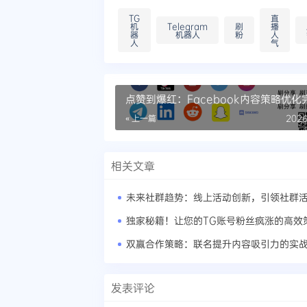
TG
直
机
Telegram
刷
播
器
机器人
粉
人
人
气
点赞到爆红：Facebook内容策略优化
南
« 上一篇
2026
相关文章
独家秘籍！让您的TG账号粉丝疯涨的高效
双赢合作策略：联名提升内容吸引力的实
发表评论