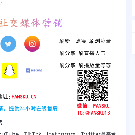
41
战
uTube、TikTok、Instagram、Twitter
等平台