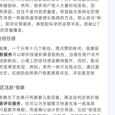
关键指标。然而，很多用户投入大量时间发帖、回
其原因，往往不是内容质量差，而是缺乏系统化的增
在寻找一种能快速突破增长瓶颈的方法，那么结合“粉
览、刷评论等服务，再搭配科学的运营手段，就能让T
丝的双重爆发。
始信任感
都最困难。一个只有十几个粉丝、零点赞的账号，很难吸
刷粉服务
可以帮你快速积累首批粉丝。当潜在用户点开
活跃粉丝，心理上的信任感会瞬间提升。同时，配合
即显得受欢迎。例如，发布一条行业观点后，通过基
”状态，后续的自然用户就更愿意点击、评论甚至转
区活跃”假象
。一条推文下如果只有寥寥几条回复，算法会判定其价值
刷评论服务
，你可以为关键推文快速生成一批高质
只是数字堆砌，而是精心设计的引导语，比如“很受启