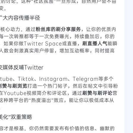
度的讨论。这种“社区氛围”一旦形成，自然用户会不由
变。
扩大内容传播半径
播的核心动力。通过
粉丝库的刷分享服务
，让你的优质内
每一次转推都等于一次免费曝光，持续叠加后，你的
果你做Twitter Space或直播，
刷直播人气
能瞬
人数会刺激真实用户停留，增加互动概率，同时提高
体反哺Twitter
be、Tiktok、Instagram、Telegram等多个
刷赞与刷浏览
打造一个热门帖子，然后在帖文中引导粉
，在Youtube视频简介和评论区，通过
刷赞与刷评论
营
接。这种跨平台的“热度溢出”效应，能让你以极低成本从
。
美化”双重策略
容才是根基。你仍然需要发布有价值的信息、幽默的