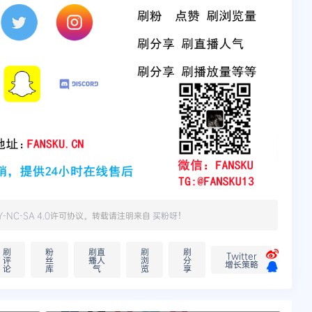
Y-NC-SA 4.0
许可协议。转载请注明来自
买粉呀
！
刷
粉
刷直
刷
刷
Twitter
评
丝
播人
浏
分
增长策略
论
库
气
览
享