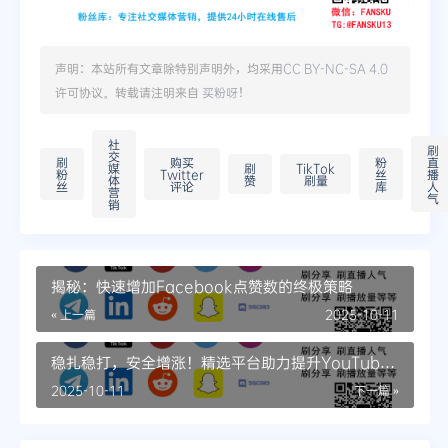
声明：本站所有文章除特别声明外，均采用
CC BY-NC-SA 4.0
许可协议。转载请注明来自
买粉呀
！
社
刷
交
刷
购买
粉
直
媒
刷
TikTok
粉
Twitter
丝
播
体
赞
刷量
丝
评论
库
人
营
气
销
揭秘：快速增加Facebook点赞数的终极策略
« 上一篇
2025-10-11
稳扎稳打，安全增涨！精选平台助力提升YouTube
浏览量
2025-10-11
下一篇 »