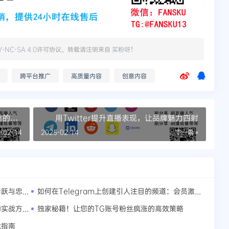
Y-NC-SA 4.0
许可协议。转载请注明来自
买粉呀
！
跨平台推广
高质量内容
创意内容
丝的有
用Twitter提升直播表现，让品牌魅力四射
-02-14
2025-02-14
下一篇 »
未来社群趋势：线上活动创新，引领社群活跃与忠诚新时代
如何在Telegram上创建引人注目的频道：会员激增的策略分享
权威指南：Telegram频道成员互动优化的实战方法论
独家秘籍！让您的TG账号粉丝疯涨的高效策略
战指南